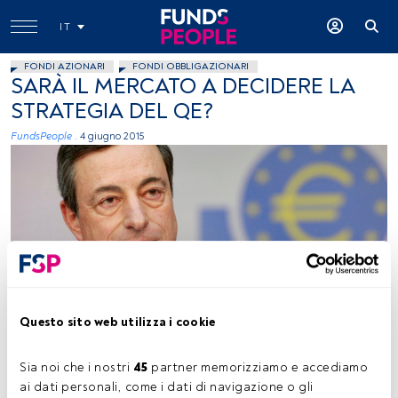
IT
FONDI AZIONARI
FONDI OBBLIGAZIONARI
SARÀ IL MERCATO A DECIDERE LA
STRATEGIA DEL QE?
FundsPeople .
4 giugno 2015
foto: autor ECB European Central Bank, Flickr, creative commons
Questo sito web utilizza i cookie
Sia noi che i nostri 
45
 partner memorizziamo e accediamo 
Tempo di lettura:
2 min.
ai dati personali, come i dati di navigazione o gli 