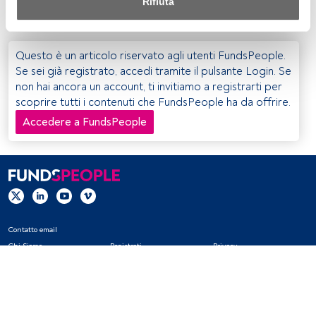
Rifiuta
consiste in ETC su materie prime e cambi.
Sia noi che i nostri partner trattiamo i dati per fornire:
Utilizzo di dati di localizzazione geografica precisi. Analisi 
Questo è un articolo riservato agli utenti FundsPeople.
attiva delle caratteristiche del dispositivo per la sua 
Se sei già registrato, accedi tramite il pulsante Login. Se
identificazione. Memorizzazione delle informazioni su un 
non hai ancora un account, ti invitiamo a registrarti per
dispositivo e/o accesso alle stesse. Pubblicità e contenuti 
scoprire tutti i contenuti che FundsPeople ha da offrire.
personalizzati, misurazione della pubblicità e dei 
contenuti, ricerca sul pubblico e sviluppo di servizi.
Accedere a FundsPeople
Elenco dei partner (fornitori)
Contatto email
Chi Siamo
Registrati
Privacy
Cookies
Impostazioni Cookie
Avviso legale