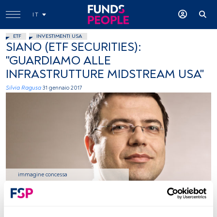
IT
ETF
INVESTIMENTI USA
SIANO (ETF SECURITIES):
"GUARDIAMO ALLE
INFRASTRUTTURE MIDSTREAM USA"
Silvia Ragusa
31 gennaio 2017
immagine concessa
Tempo di lettura:
5 s.