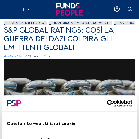
IT
INVESTIMENTI EUROPA
INVESTIMENTI MERCATI EMERGENTI
INVESTIMEN
S&P GLOBAL RATINGS: COSÌ LA
GUERRA DEI DAZI COLPIRÀ GLI
EMITTENTI GLOBALI
Andrea Curiat
19 giugno 2025
Mohamed Marey, Unsplash
Questo sito web utilizza i cookie
Tempo di lettura:
2 min.