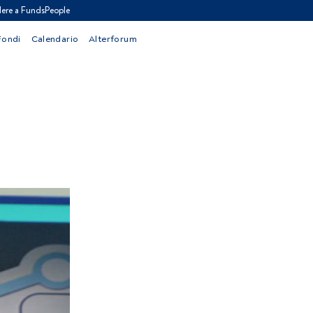
ere a FundsPeople
Fondi
Calendario
Alterforum