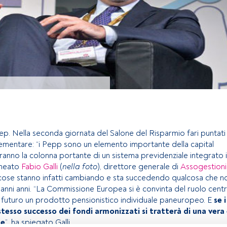
ep. Nella seconda giornata del Salone del Risparmio fari puntati 
mentare: “i Pepp sono un elemento importante della capital
ranno la colonna portante di un sistema previdenziale integrato 
ineato
Fabio Galli
(
nella foto
), direttore generale di
Assogestioni
 cose stanno infatti cambiando e sta succedendo qualcosa che n
anni anni. “La Commissione Europea si è convinta del ruolo centr
 futuro un prodotto pensionistico individuale paneuropeo. E
se i
tesso successo dei fondi armonizzati si tratterà di una vera
ne
”, ha spiegato Galli.