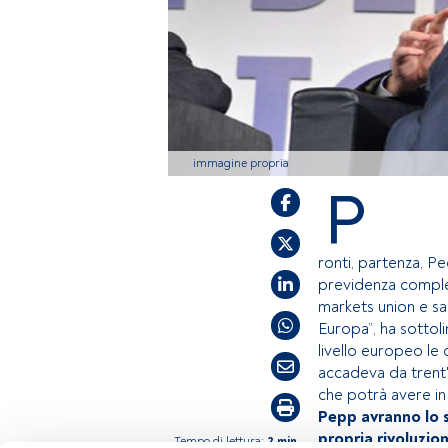
immagine propria
P
ronti, partenza, Pe
previdenza comple
markets union e sa
Europa”, ha sottol
livello europeo le
accadeva da trent'
che potrà avere in
Pepp avranno lo s
propria rivoluzio
Tempo di lettura:
2 min.