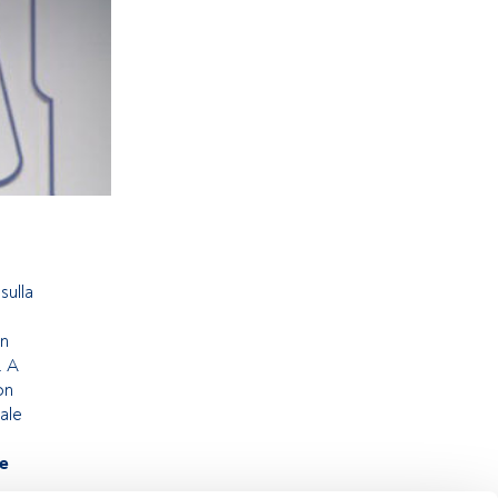
sulla
in
. A
on
ale
 e