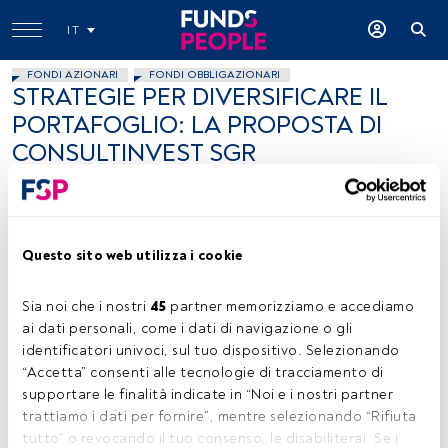
IT
FONDI AZIONARI
FONDI OBBLIGAZIONARI
STRATEGIE PER DIVERSIFICARE IL
PORTAFOGLIO: LA PROPOSTA DI
CONSULTINVEST SGR
Maddalena Liccione
9 ottobre 2014
Questo sito web utilizza i cookie
Sia noi che i nostri 
45
 partner memorizziamo e accediamo 
ai dati personali, come i dati di navigazione o gli 
identificatori univoci, sul tuo dispositivo. Selezionando 
Funds People
“Accetta” consenti alle tecnologie di tracciamento di 
supportare le finalità indicate in “Noi e i nostri partner 
trattiamo i dati per fornire”, mentre selezionando “Rifiuta 
tutto” o revocando il tuo consenso, le disabiliterai. Se i 
Tempo di lettura:
2 min.