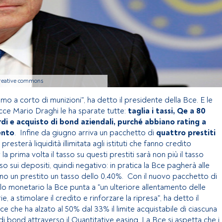
 creative commons
amo a corto di munizioni", ha detto il presidente della Bce. E le
cce Mario Draghi le ha sparate tutte:
taglia i tassi, Qe a 80
rdi e acquisto di bond aziendali, purché abbiano rating a
mento
. Infine da giugno arriva un pacchetto di
quattro prestiti
: presterà liquidità illimitata agli istituti che fanno credito
la prima volta il tasso su questi prestiti sarà non più il tasso
sso sui depositi, quindi negativo: in pratica la Bce pagherà alle
no un prestito un tasso dello 0,40%. Con il nuovo pacchetto di
olo monetario la Bce punta a "un ulteriore allentamento delle
ie, a stimolare il credito e rinforzare la ripresa", ha detto il
e che ha alzato al 50% dal 33% il limite acquistabile di ciascuna
di bond attraverso il Quantitative easing. La Bce si aspetta che i