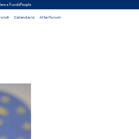
ere a FundsPeople
Fondi
Calendario
Alterforum