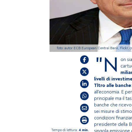
foto: autor ECB European Central Bank, Flickr,
"N
on si
cartu
milia
livelli di investi
Tltro alle banche
all'economia. E per 
principale ma il ta
banche che ricevo
sei misure di stim
condizioni finanziar
presidente della Bc
Tempo di lettura:
4 min.
singola emissione 