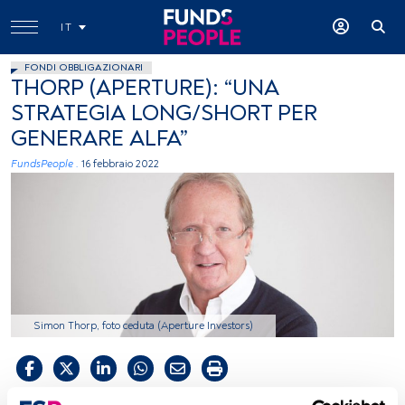
IT
FONDI OBBLIGAZIONARI
THORP (APERTURE): “UNA
STRATEGIA LONG/SHORT PER
GENERARE ALFA”
FundsPeople .
16 febbraio 2022
Simon Thorp, foto ceduta (Aperture Investors)
Tempo di lettura:
4 min.