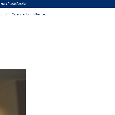
ere a FundsPeople
Fondi
Calendario
Alterforum