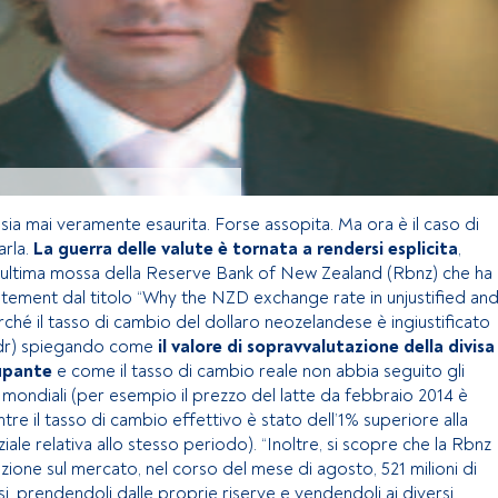
 sia mai veramente esaurita. Forse assopita. Ma ora è il caso di
arla.
La guerra delle valute è tornata a rendersi esplicita
,
ll’ultima mossa della Reserve Bank of New Zealand (Rbnz) che ha
tement dal titolo “Why the NZD exchange rate in unjustified an
rché il tasso di cambio del dollaro neozelandese è ingiustificato
 ndr) spiegando come
il valore di sopravvalutazione della divisa
cupante
e come il tasso di cambio reale non abbia seguito gli
 mondiali (per esempio il prezzo del latte da febbraio 2014 è
re il tasso di cambio effettivo è stato dell’1% superiore alla
iale relativa allo stesso periodo). “Inoltre, si scopre che la Rbnz
zione sul mercato, nel corso del mese di agosto, 521 milioni di
i, prendendoli dalle proprie riserve e vendendoli ai diversi