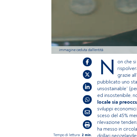
immagine ceduta dall'entità
N
on che si
rispolver
grazie a
pubblicato uno sta
unsostainable” (pe
ed insostenibile,
locale sia preoc
sviluppi economici
sceso del 45% ment
rilevazione tendenz
ha messo in circola
Tempo di lettura:
2 min.
dollari neozelandes