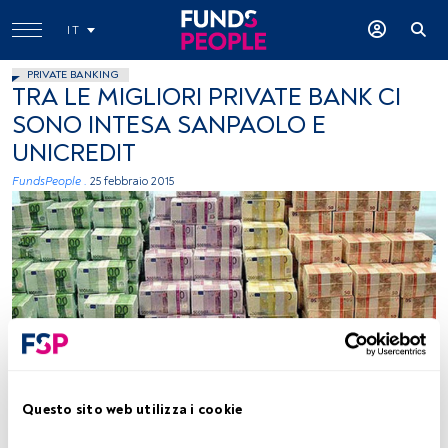
IT
PRIVATE BANKING
TRA LE MIGLIORI PRIVATE BANK CI
SONO INTESA SANPAOLO E
UNICREDIT
FundsPeople .
25 febbraio 2015
foto: autor aranjuez 1404, Flickr, creative commons
Questo sito web utilizza i cookie
Tempo di lettura:
2 min.