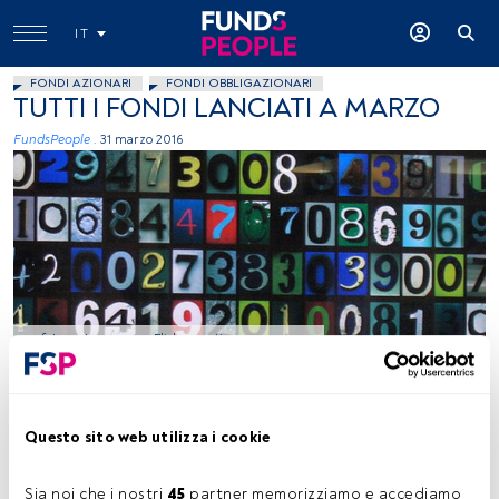
IT
FONDI AZIONARI
FONDI OBBLIGAZIONARI
TUTTI I FONDI LANCIATI A MARZO
FundsPeople .
31 marzo 2016
foto: autor _gege_, Flickr, creative commons
Tempo di lettura:
3 min.
Questo sito web utilizza i cookie
A
pprocci alternativi, strategie che mirano a
Sia noi che i nostri 
45
 partner memorizziamo e accediamo 