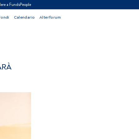
ere a FundsPeople
Fondi
Calendario
Alterforum
ARÀ