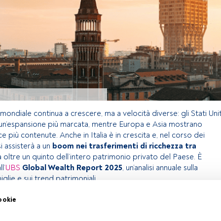
mondiale continua a crescere, ma a velocità diverse: gli Stati Unit
 un’espansione più marcata, mentre Europa e Asia mostrano
 più contenute. Anche in Italia è in crescita e, nel corso dei
i assisterà a un
boom nei trasferimenti di ricchezza tra
 a oltre un quinto dell’intero patrimonio privato del Paese. È
l’
UBS
Global Wealth Report 2025
, un’analisi annuale sulla
iglie e sui trend patrimoniali.
ookie
olo riservato agli utenti FundsPeople. Se sei già registrato,