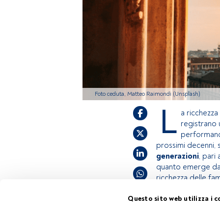
Foto ceduta, Matteo Raimondi (Unsplash)
L
a ricchezza 
registrano
performance
prossimi decenni, s
generazioni
, pari
quanto emerge dal
ricchezza delle fam
Questo sito web utilizza i c
Questo è un artic