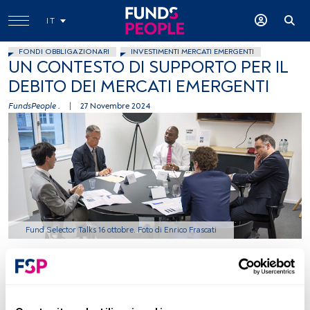
IT
FONDI OBBLIGAZIONARI
INVESTIMENTI MERCATI EMERGENTI
UN CONTESTO DI SUPPORTO PER IL
DEBITO DEI MERCATI EMERGENTI
FundsPeople .
|
27 Novembre 2024
Fund Selector Talks 16 ottobre. Foto di Enrico Frascati
Tempo di lettura:
1 min.