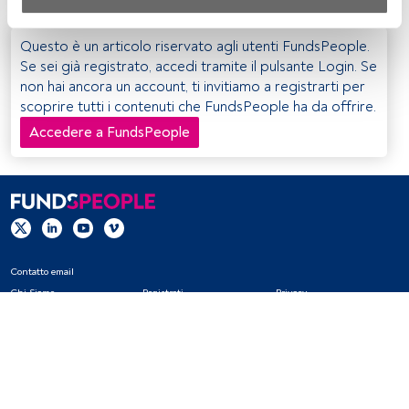
Sia noi che i nostri partner trattiamo i dati per fornire:
Utilizzo di dati di localizzazione geografica precisi. Analisi 
Questo è un articolo riservato agli utenti FundsPeople.
attiva delle caratteristiche del dispositivo per la sua 
Se sei già registrato, accedi tramite il pulsante Login. Se
identificazione. Memorizzazione delle informazioni su un 
non hai ancora un account, ti invitiamo a registrarti per
dispositivo e/o accesso alle stesse. Pubblicità e contenuti 
scoprire tutti i contenuti che FundsPeople ha da offrire.
personalizzati, misurazione della pubblicità e dei 
Accedere a FundsPeople
contenuti, ricerca sul pubblico e sviluppo di servizi.
Elenco dei partner (fornitori)
Contatto email
Chi Siamo
Registrati
Privacy
Cookies
Impostazioni Cookie
Avviso legale