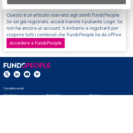
Sia noi che i nostri partner trattiamo i dati per fornire:
Utilizzo di dati di localizzazione geografica precisi. Analisi 
Questo è un articolo riservato agli utenti FundsPeople.
attiva delle caratteristiche del dispositivo per la sua 
Se sei già registrato, accedi tramite il pulsante Login. Se
identificazione. Memorizzazione delle informazioni su un 
non hai ancora un account, ti invitiamo a registrarti per
dispositivo e/o accesso alle stesse. Pubblicità e contenuti 
scoprire tutti i contenuti che FundsPeople ha da offrire.
personalizzati, misurazione della pubblicità e dei 
Accedere a FundsPeople
contenuti, ricerca sul pubblico e sviluppo di servizi.
Elenco dei partner (fornitori)
Contatto email
Chi Siamo
Registrati
Privacy
Cookies
Impostazioni Cookie
Avviso legale