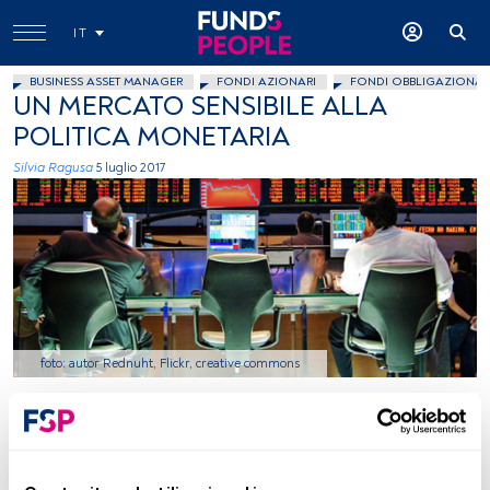
IT
BUSINESS ASSET MANAGER
FONDI AZIONARI
FONDI OBBLIGAZIONAR
UN MERCATO SENSIBILE ALLA
POLITICA MONETARIA
Silvia Ragusa
5 luglio 2017
foto: autor Rednuht, Flickr, creative commons
Tempo di lettura:
4 min.