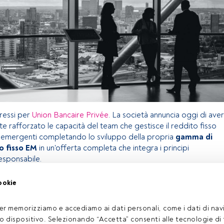
gressi per
Union Bancaire Privée
. La società annuncia oggi di aver
te rafforzato le capacità del team che gestisce il reddito fisso
 emergenti completando lo sviluppo della propria
gamma di
to fisso EM
in un'offerta completa che integra i principi
esponsabile.
ookie
olo riservato agli utenti FundsPeople. Se sei già registrato,
pulsante Login. Se non hai ancora un account, ti invitiamo a
er memorizziamo e accediamo ai dati personali, come i dati di navi
oprire tutti i contenuti che FundsPeople ha da offrire.
tuo dispositivo. Selezionando “Accetta” consenti alle tecnologie di