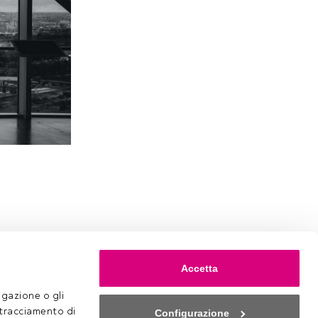
Accetta
gazione o gli 
 tracciamento di 
Configurazione