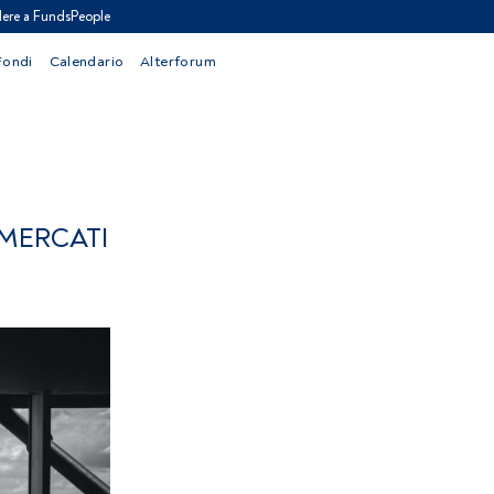
ere a FundsPeople
Fondi
Calendario
Alterforum
 MERCATI