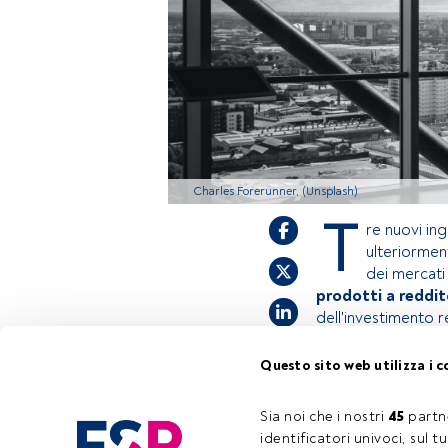
Charles Forerunner, (Unsplash)
T
re nuovi in
ulteriormen
dei mercati
prodotti a reddi
dell'investimento r
Questo sito web utilizza i c
Questo è un artic
accedi tramite il 
Sia noi che i nostri 
45
 partn
registrarti per sc
identificatori univoci, sul 