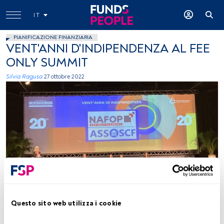
IT
PIANIFICAZIONE FINANZIARIA
VENT'ANNI D'INDIPENDENZA AL FEE
ONLY SUMMIT
Silvia Ragusa
27 ottobre 2022
Fee Only 2022 (foto FundsPeople)
Questo sito web utilizza i cookie
Tempo di lettura:
2 min.