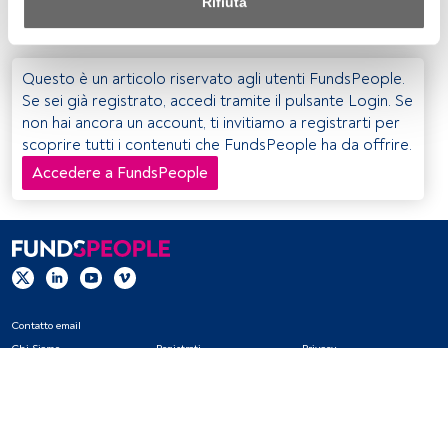
Rifiuta
aspettavano maggiori entrate da questo strumento.
Sia noi che i nostri partner trattiamo i dati per fornire:
Utilizzo di dati di localizzazione geografica precisi. Analisi 
Questo è un articolo riservato agli utenti FundsPeople.
attiva delle caratteristiche del dispositivo per la sua 
Se sei già registrato, accedi tramite il pulsante Login. Se
identificazione. Memorizzazione delle informazioni su un 
non hai ancora un account, ti invitiamo a registrarti per
dispositivo e/o accesso alle stesse. Pubblicità e contenuti 
scoprire tutti i contenuti che FundsPeople ha da offrire.
personalizzati, misurazione della pubblicità e dei 
contenuti, ricerca sul pubblico e sviluppo di servizi.
Accedere a FundsPeople
Elenco dei partner (fornitori)
Contatto email
Chi Siamo
Registrati
Privacy
Cookies
Impostazioni Cookie
Avviso legale