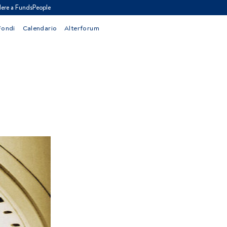
ere a FundsPeople
Fondi
Calendario
Alterforum