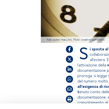
foto: autor mao_lini, Flickr, creative commons
S
i sposta a
collaborazi
all’estero.
l’attivazione della
v
documentazione po
proroga, si legge n
del numero molto e
all’esigenza di r
t
enuto conto dell
documentazione, anc
coinvolgimento di 
Tempo di lettura:
3 min.