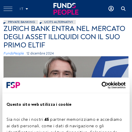
IT
PRIVATE BANKING
UCITS ALTERNATIVI
ZURICH BANK ENTRA NEL MERCATO
DEGLI ASSET ILLIQUIDI CON IL SUO
PRIMO ELTIF
FundsPeople .
12 dicembre 2024
Questo sito web utilizza i cookie
Silvio Ruggiu, foto ceduta (Zurich Bank)
Sia noi che i nostri 
45
 partner memorizziamo e accediamo 
ai dati personali, come i dati di navigazione o gli 
Tempo di lettura:
2 min.