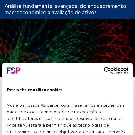
Análise fundamental avançada: do enquadramento
macroeconómico à avaliação de ativos
CAPÍTULO 1. ANTECIPANDO
Este website utiliza cookies
O CICLO: O PAPEL DOS
INDICADORES AVANÇADOS E
Nós e os nossos 
45
 parceiros armazenamos e acedemos a 
dados pessoais, como dados de navegação ou 
ATRASADOS
identificadores únicos, no seu dispositivo. Se selecionar 
«Aceitar», estará a permitir que as tecnologias de 
rastreamento apoiem os objetivos apresentados em «nós 