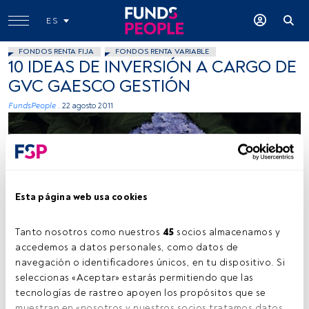
ES
FONDOS RENTA FIJA
FONDOS RENTA VARIABLE
10 IDEAS DE INVERSIÓN A CARGO DE
GVC GAESCO GESTIÓN
FundsPeople .
22 agosto 2011
Esta página web usa cookies
Tanto nosotros como nuestros 
45
 socios almacenamos y 
accedemos a datos personales, como datos de 
navegación o identificadores únicos, en tu dispositivo. Si 
seleccionas «Aceptar» estarás permitiendo que las 
Tiempo lectura:
2 min.
tecnologías de rastreo apoyen los propósitos que se 
muestran en «nosotros y nuestros socios tratamos datos 