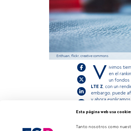
Enthuan, flickr, creative commons
V
ivimos tie
en el rank
un fondos 
LTE Z
, con un rend
embargo, puede afi
y ahora explicamos
Esta página web usa cookie
Este es un artícul
estás registrado, 
Tanto nosotros como nuest