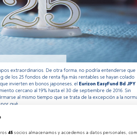
mpos extraordinarios. De otra forma, no podría entenderse que
ing de los 25 fondos de renta fija más rentables se hayan colado
que invierten en bonos japoneses, el
Eurizon EasyFund Bd JPY
imiento cercano al 19% hasta el 30 de septiembre de 2016. Sin
rmarse al mismo tiempo que se trata de la excepción a la norma
 por qué.
s
o exclusivo para los usuarios registrados de FundsPeople. Si ya
accede desde el botón Login. Si aún no tienes cuenta, te
ros 
45
 socios almacenamos y accedemos a datos personales, com