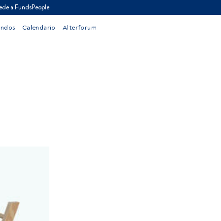
ede a FundsPeople
ondos
Calendario
Alterforum