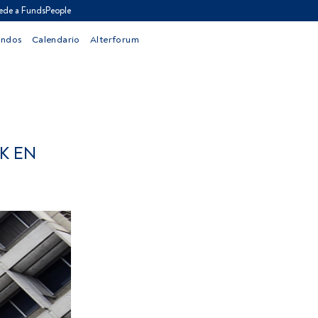
ede a FundsPeople
ondos
Calendario
Alterforum
K EN