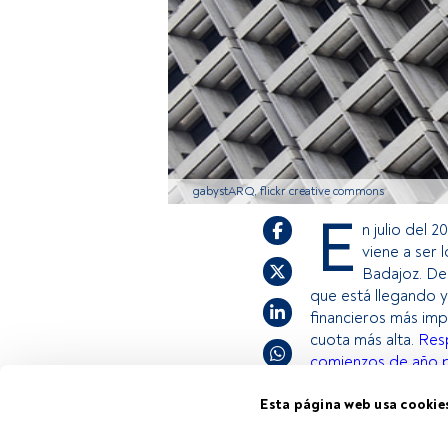
gabystARQ, flickr creative commons
E
n julio del 
viene a ser 
Badajoz. De
que está llegando y
financieros más imp
cuota más alta.
Resp
comienzos de año p
Esta página web usa cookie
Este es un artícul