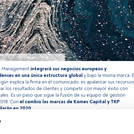
t Management
integrará sus negocios europeos y
enses en una única estructura global
y bajo la misma marca. E
egún explica la firma en el comunicado, es apalancar sus recursos
ar los resultados de clientes y competir con mayor éxito con
ales. Es un paso que sigue la fusión de su equipo de gestión
2018. Con
el cambio las marcas de Kames Capital y TKP
ilarán en 2020
.
s
o exclusivo para los usuarios registrados de FundsPeople. Si ya