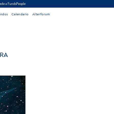
ede a FundsPeople
ondos
Calendario
Alterforum
ARA