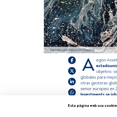
Daniele Levis Pelusi on Unsplash
A
egon Asse
estadounid
objetivo, s
globales para mejor
otras gestoras glob
senior europeo en 
Investments se jub
Esta página web usa cookie
Este es un artícul