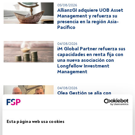
05/08/2026
AllianzGI adquiere UOB Asset
Management y refuerza su
presencia en la región Asia-
Pacífico
04/08/2026
iM Global Partner refuerza sus
capacidades en renta fija con
una nueva asociación con
Longfellow Investment
Management
04/08/2026
Olea Gestión se alía con
Galileo IM y lanza su primer FIL
de hedge funds
03/08/2026
Esta página web usa cookies
Gestión de activos: gastar más
en distribución ya no garantiza