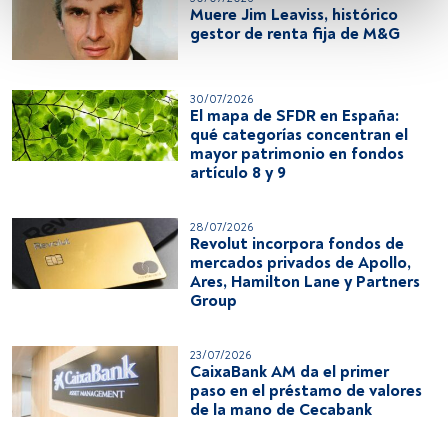
Muere Jim Leaviss, histórico
Utilizar datos de localización geográfica precisa. Analizar 
gestor de renta fija de M&G
activamente las características del dispositivo para su 
identificación. Almacenar la información en un dispositivo 
y/o acceder a ella. 
30/07/2026
El mapa de SFDR en España:
qué categorías concentran el
Lista de asociados (proveedores)
mayor patrimonio en fondos
artículo 8 y 9
28/07/2026
Revolut incorpora fondos de
mercados privados de Apollo,
Ares, Hamilton Lane y Partners
Group
23/07/2026
CaixaBank AM da el primer
paso en el préstamo de valores
de la mano de Cecabank