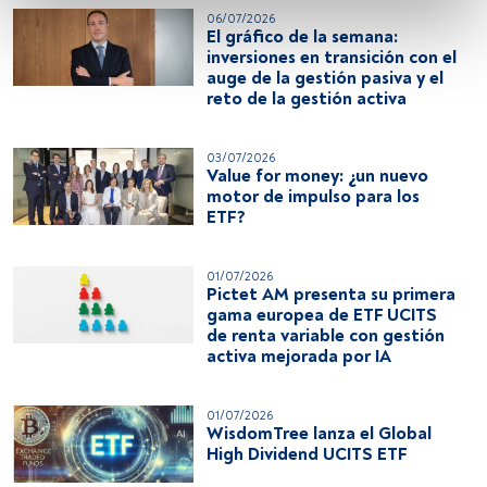
06/07/2026
El gráfico de la semana:
Utilizar datos de localización geográfica precisa. Analizar 
inversiones en transición con el
activamente las características del dispositivo para su 
auge de la gestión pasiva y el
identificación. Almacenar la información en un dispositivo 
reto de la gestión activa
y/o acceder a ella. 
03/07/2026
Lista de asociados (proveedores)
Value for money: ¿un nuevo
motor de impulso para los
ETF?
01/07/2026
Pictet AM presenta su primera
gama europea de ETF UCITS
de renta variable con gestión
activa mejorada por IA
01/07/2026
WisdomTree lanza el Global
High Dividend UCITS ETF