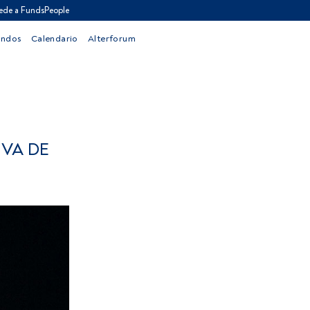
ede a FundsPeople
ondos
Calendario
Alterforum
 VA DE