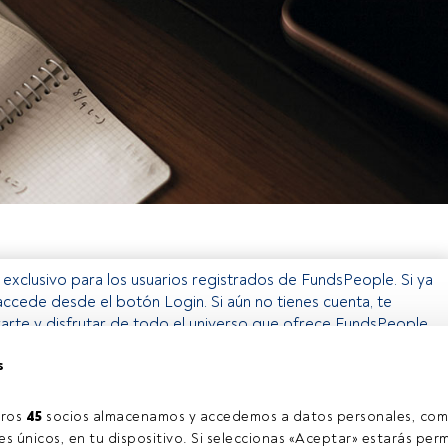
o exclusivo para los usuarios registrados de FundsPeople. Si ya
accede desde el botón Login. Si aún no tienes cuenta, te
rarte y disfrutar de todo el universo que ofrece FundsPeople.
Accede a FundsPeople
s
ros 
45
 socios almacenamos y accedemos a datos personales, com
s únicos, en tu dispositivo. Si seleccionas «Aceptar» estarás perm