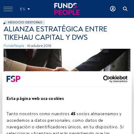
ES
NEGOCIO GESTORAS
ALIANZA ESTRATÉGICA ENTRE
TIKEHAU CAPITAL Y DWS
FundsPeople .
16 octubre 2018
Esta página web usa cookies
rawpixel on Unsplash
Tanto nosotros como nuestros 
45
 socios almacenamos y 
accedemos a datos personales, como datos de 
Tiempo lectura:
1 min.
navegación o identificadores únicos, en tu dispositivo. Si 
seleccionas «Aceptar» estarás permitiendo que las 