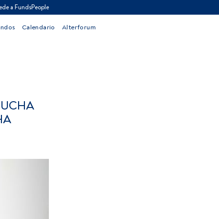
ede a FundsPeople
ondos
Calendario
Alterforum
 MUCHA
HA