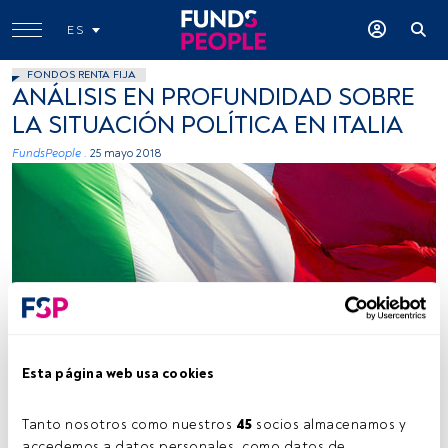
ES
FONDOS RENTA FIJA
ANÁLISIS EN PROFUNDIDAD SOBRE
LA SITUACIÓN POLÍTICA EN ITALIA
FundsPeople .
25 mayo 2018
RaSeLaSeD Il Pinguino, Flickr, Creative Commons
Esta página web usa cookies
Tiempo lectura:
5 min.
Tanto nosotros como nuestros 
45
 socios almacenamos y 
accedemos a datos personales, como datos de 