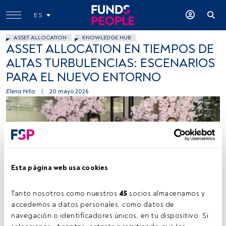
ES
ASSET ALLOCATION
KNOWLEDGE HUB
ASSET ALLOCATION EN TIEMPOS DE
ALTAS TURBULENCIAS: ESCENARIOS
PARA EL NUEVO ENTORNO
Elena Hita
|
20 mayo 2026
Esta página web usa cookies
De izq. a der.: Francisco Simón, Jorge Díaz y Jaime Martínez. Foto:
FundsPeople
Tanto nosotros como nuestros 
45
 socios almacenamos y 
accedemos a datos personales, como datos de 
navegación o identificadores únicos, en tu dispositivo. Si 
Tiempo lectura:
1 min.