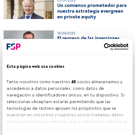
01/07/2025
Un comienzo prometedor para
nuestra estrategia evergreen
en private equity
16/06/2025
El regreso de las inversiones
alternativas: diversificación y
valor añadido para las carteras
de los inversores
Esta página web usa cookies
16/06/2025
Valor en nichos poco
Tanto nosotros como nuestros 
45
 socios almacenamos y 
saturados: buyouts en el
mercado nórdico
accedemos a datos personales, como datos de 
navegación o identificadores únicos, en tu dispositivo. Si 
seleccionas «Aceptar» estarás permitiendo que las 
11/06/2025
tecnologías de rastreo apoyen los propósitos que se 
Un futuro prometedor para los
muestran en «nosotros y nuestros socios tratamos datos 
ABS europeos
para proporcionar», mientras que si seleccionas «Rechazar 
todo» o retiras tu consentimiento, los deshabilitarás. Si se 
deshabilitan los rastreadores, parte del contenido y los 