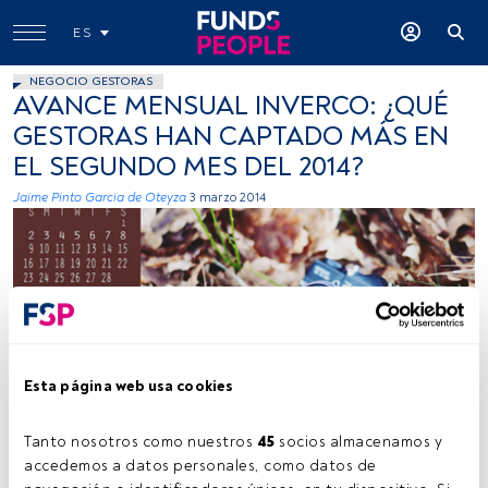
ES
NEGOCIO GESTORAS
AVANCE MENSUAL INVERCO: ¿QUÉ
GESTORAS HAN CAPTADO MÁS EN
EL SEGUNDO MES DEL 2014?
Jaime Pinto Garcia de Oteyza
3 marzo 2014
Esta página web usa cookies
Anne Marthe Widvey, flickr, creative commons
Tanto nosotros como nuestros 
45
 socios almacenamos y 
accedemos a datos personales, como datos de 
Tiempo lectura:
2 min.