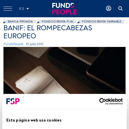
ES
BANCA PRIVADA
FONDOS RENTA FIJA
FONDOS RENTA VARIABLE
BANIF: EL ROMPECABEZAS
EUROPEO
FundsPeople .
13 julio 2011
Tiempo lectura:
5 min.
Esta página web usa cookies