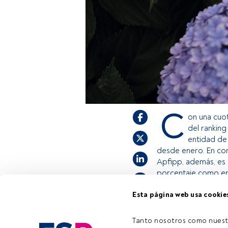
C
on una cuot
del ranking
entidad de
desde enero. En con
Apfipp, además, es 
porcentaje como en
Esta página web usa cookie
Este es un artícul
estás registrado, 
Tanto nosotros como nuest