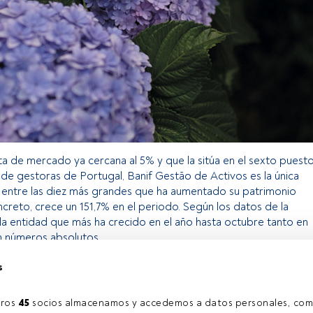
a de mercado ya cercana al 5% y que la sitúa en el sexto puest
 de gestoras de Portugal, Banif Gestão de Activos es la única
 entre las diez más grandes que ha aumentado su patrimonio
creto, crece un 151,7% en el periodo. Según los datos de la
la entidad que más ha crecido en el año hasta octubre tanto en
 números absolutos.
s
o exclusivo para los usuarios registrados de FundsPeople. Si ya
accede desde el botón Login. Si aún no tienes cuenta, te
ros 
45
 socios almacenamos y accedemos a datos personales, com