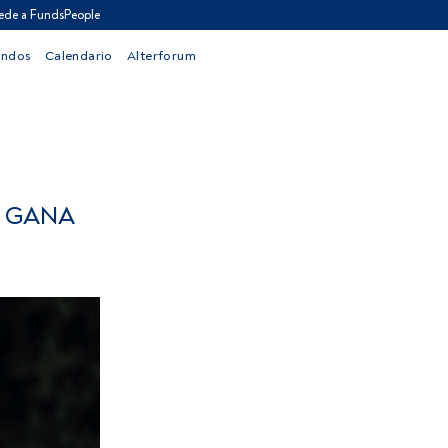
ede a FundsPeople
ondos
Calendario
Alterforum
E GANA