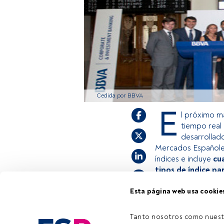
Cedida por BBVA
E
l próximo m
tiempo real 
desarrollad
Mercados Españoles
índices e incluye
cu
tipos de índice pa
Esta página web usa cookie
Este es un artícul
estás registrado, 
Tanto nosotros como nuest