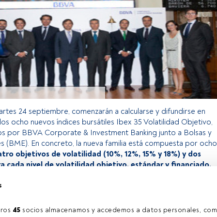
artes 24 septiembre, comenzarán a calcularse y difundirse en
los ocho nuevos índices bursátiles Ibex 35 Volatilidad Objetivo,
os por BBVA Corporate & Investment Banking junto a Bolsas y
 (BME). En concreto, la nueva familia está compuesta por ocho
atro objetivos de volatilidad (10%, 12%, 15% y 18%) y dos
ra cada nivel de volatilidad objetivo, estándar y financiado.
s
o exclusivo para los usuarios registrados de FundsPeople. Si ya
accede desde el botón Login. Si aún no tienes cuenta, te
ros 
45
 socios almacenamos y accedemos a datos personales, com