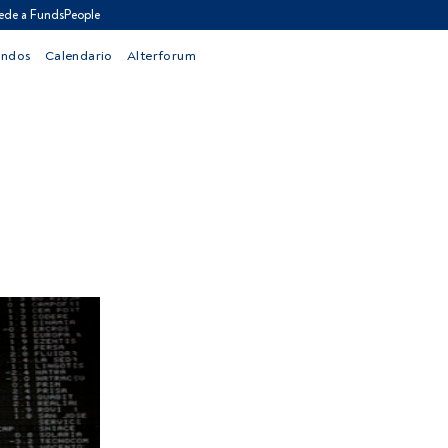
ede a FundsPeople
ondos
Calendario
Alterforum