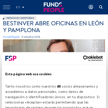
ES
NEGOCIO GESTORAS
BESTINVER ABRE OFICINAS EN LEÓN
Y PAMPLONA
FundsPeople .
9 octubre 2016
Esta página web usa cookies
Cedida
Tanto nosotros como nuestros 
45
 socios almacenamos y 
accedemos a datos personales, como datos de 
navegación o identificadores únicos, en tu dispositivo. Si 
Tiempo lectura:
1 min.
seleccionas «Aceptar» estarás permitiendo que las 
tecnologías de rastreo apoyen los propósitos que se 