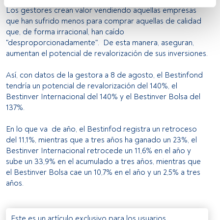
Tanto nosotros como nuestros asociados tratamos los 
Los gestores crean valor vendiendo aquellas empresas
datos para proporcionar:
que han sufrido menos para comprar aquellas de calidad
Utilizar datos de localización geográfica precisa. Analizar 
que, de forma irracional, han caído
activamente las características del dispositivo para su 
"desproporcionadamente". De esta manera, aseguran,
identificación. Almacenar la información en un dispositivo 
aumentan el potencial de revalorización de sus inversiones.
y/o acceder a ella. 
Así, con datos de la gestora a 8 de agosto, el Bestinfond
Lista de asociados (proveedores)
tendría un potencial de revalorización del 140%, el
Bestinver Internacional del 140% y el Bestinver Bolsa del
137%.
En lo que va de año, el Bestinfod registra un retroceso
del 11,1%, mientras que a tres años ha ganado un 23%, el
Bestinver Internacional retrocede un 11,6% en el año y
sube un 33,9% en el acumulado a tres años, mientras que
el Bestinver Bolsa cae un 10,7% en el año y un 2,5% a tres
años.
Este es un artículo exclusivo para los usuarios