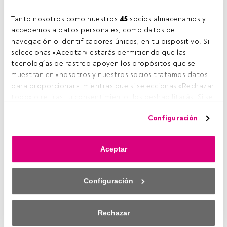
Su mensaje positivo y alentador no pretende, no obstante
Tanto nosotros como nuestros 
45
 socios almacenamos y 
"alentar a nadie a invertir en un mercado con la volatilidad
accedemos a datos personales, como datos de 
actual (cada uno es dueño de sus actos)" pero busca
navegación o identificadores únicos, en tu dispositivo. Si 
recordar sus principios fundamantales. Aseguran que
seleccionas «Aceptar» estarás permitiendo que las 
estos mercados son "considerados como una
tecnologías de rastreo apoyen los propósitos que se 
oportunidad de inversión más que como una venta
muestran en «nosotros y nuestros socios tratamos datos 
apresurada".
para proporcionar», mientras que si seleccionas «Rechazar 
todo» o retiras tu consentimiento, los deshabilitarás. Si se 
En la carta, firmada por el director comercial de la entidad,
deshabilitan los rastreadores, parte del contenido y los 
Beltrán Paragés, recuerda que el trabajo al que los
Configuración
anuncios que ves podrían dejar de ser relevantes para ti. 
gestores dedican el 95% de su tiempo es la valoración de
Puedes volver a acceder a este menú para cambiar tus 
activos/empresas y no la previsión del comportamiento
opciones o retirar el consentimiento en cualquier 
de los mercados que, dicen, "en muchas ocasiones
Aceptar
momento haciendo clic en el enlace «Preferencias de 
responde a razones ajenas a la marcha de los negocios de
privacidad» que aparece en la parte inferior de la página 
las empresas" que estudian y en las que invierten. Dicen no
web (o en el icono flotante que hay en la parte del fondo a 
estar alejados de lo que ocurre en el mundo, pero creen
Configuración
la izquierda de la página web). Tus opciones tendrán 
que las decisiones de inversión atendiendo únicamente a
efecto dentro de nuestro ámbito de consentimiento. Para 
criterios macro no son buenas en el largo plazo.
saber más, consulta nuestra política de privacidad.
Rechazar