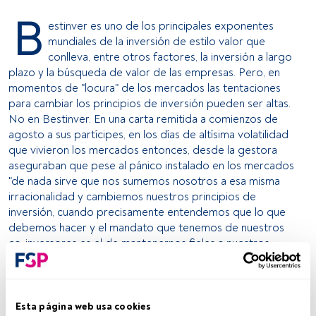
B
estinver es uno de los principales exponentes
mundiales de la inversión de estilo valor que
conlleva, entre otros factores, la inversión a largo
plazo y la búsqueda de valor de las empresas. Pero, en
momentos de "locura" de los mercados las tentaciones
para cambiar los principios de inversión pueden ser altas.
No en Bestinver. En una carta remitida a comienzos de
agosto a sus partícipes, en los días de altísima volatilidad
que vivieron los mercados entonces, desde la gestora
aseguraban que pese al pánico instalado en los mercados
"de nada sirve que nos sumemos nosotros a esa misma
irracionalidad y cambiemos nuestros principios de
inversión, cuando precisamente entendemos que lo que
debemos hacer y el mandato que tenemos de nuestros
co-inversores es el de mantenernos fieles a nuestros
principios". Hoy, un mes más tarde de aquellas palabras,
desde la gestora aseguran que siguen siendo plenamente
vigentes y que, incluso, la situación es más favorable para
su estilo de gestión.
Esta página web usa cookies