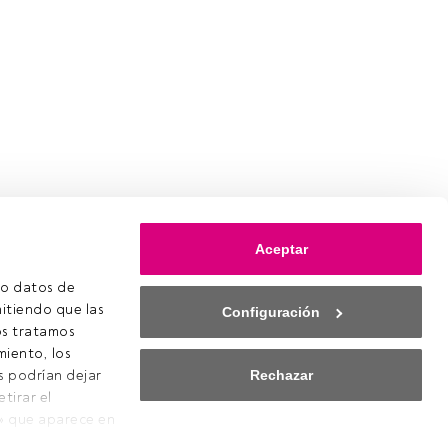
Aceptar
o datos de 
itiendo que las 
Configuración
s tratamos 
iento, los 
Rechazar
s podrían dejar 
irar el 
ookies
» que aparece en 
onfiguración de cookies
quierda de la 