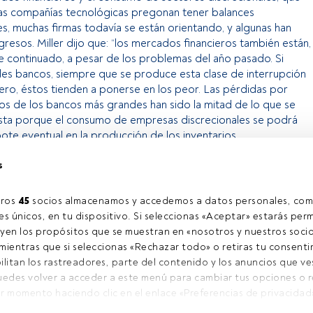
Las compañías tecnológicas pregonan tener balances
es, muchas firmas todavía se están orientando, y algunas han
resos. Miller dijo que: “los mercados financieros también están,
te continuado, a pesar de los problemas del año pasado. Si
es bancos, siempre que se produce esta clase de interrupción
iero, éstos tienden a ponerse en los peor. Las pérdidas por
s de los bancos más grandes han sido la mitad de lo que se
uesta porque el consumo de empresas discrecionales se podrá
ote eventual en la producción de los inventarios.
s
o exclusivo para los usuarios registrados de FundsPeople. Si ya
accede desde el botón Login. Si aún no tienes cuenta, te
ros 
45
 socios almacenamos y accedemos a datos personales, com
rarte y disfrutar de todo el universo que ofrece FundsPeople.
s únicos, en tu dispositivo. Si seleccionas «Aceptar» estarás perm
yen los propósitos que se muestran en «nosotros y nuestros socio
Accede a FundsPeople
ientras que si seleccionas «Rechazar todo» o retiras tu consentim
ilitan los rastreadores, parte del contenido y los anuncios que ve
Puedes volver a acceder a este menú para cambiar tus opciones o ret
l contacto
Quiénes somos
C
r momento haciendo clic en el enlace «Preferencias de privacidad
Regístrate
C
na web (o en el icono flotante que hay en la parte del fondo a la iz