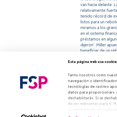
van hacia delante. 
relativamente fuert
tenido récord de ing
listos para un rebo
miramos a los grand
en el sistema financ
préstamos en alguno
dijeron”. Miller ap
beneficiar de un reb
Esta página web usa cookie
Este es un artícul
estás registrado, 
Tanto nosotros como nuest
invitamos a regist
navegación o identificadore
tecnologías de rastreo apo
datos para proporcionar», m
deshabilitarás. Si se deshab
de ser relevantes para ti. 
Emai
consentimiento en cualquie
la parte inferior de la pági