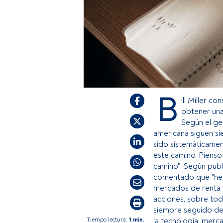
B
ill Miller 
obtener una
Según el ge
americana siguen si
sido sistemáticame
este camino. Pienso 
camino". Según publ
comentado que "hemo
mercados de renta 
acciones, sobre tod
siempre seguido de 
Tiempo lectura:
1 min.
la tecnología, merc