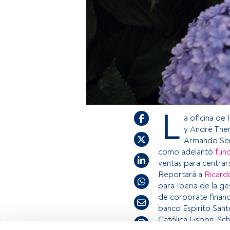
L
a oficina de
y André Them
Armando Senr
como adelantó
fun
ventas para centrars
Reportará a
Ricard
para Iberia de la g
de corporate finance
banco Espirito Sant
Católica Lisbon, Sc