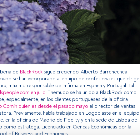
 Iberia de
BlackRock
sigue creciendo. Alberto Barrenechea
udo se han incorporado al equipo de profesionales que dirige
a, máximo responsable de la firma en España y Portugal. Tal
dspeople.com en julio
, Themudo se ha unido a BlackRock como
e, especialmente, en los clientes portugueses de la oficina.
o Comín quien es desde el pasado mayo
el director de ventas
estora. Previamente, había trabajado en Logoplaste en el equipo
, en la oficina de Madrid de Fidelity y en la sede de Lisboa de
o como estratega. Licenciado en Ciencas Económicas por la
hool of Business and Economics.