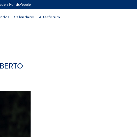
ede a FundsPeople
ondos
Calendario
Alterforum
LBERTO