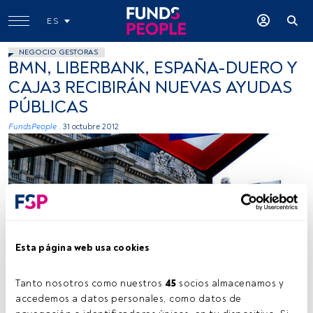
ES
NEGOCIO GESTORAS
BMN, LIBERBANK, ESPAÑA-DUERO Y
CAJA3 RECIBIRÁN NUEVAS AYUDAS
PÚBLICAS
FundsPeople .
31 octubre 2012
Esta página web usa cookies
Antonio Tajuelo, Flickr, Creative Commons
Tanto nosotros como nuestros 
45
 socios almacenamos y 
accedemos a datos personales, como datos de 
Tiempo lectura:
1 min.