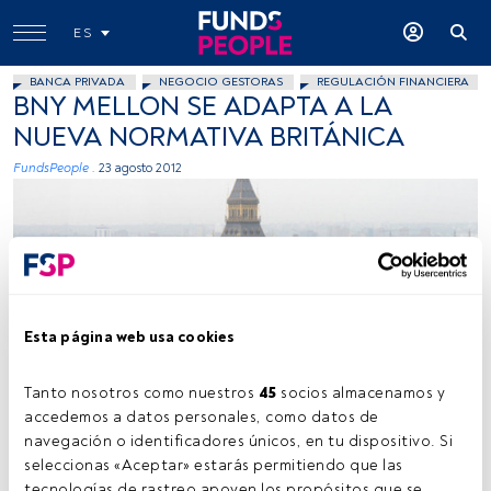
ES
BANCA PRIVADA
NEGOCIO GESTORAS
REGULACIÓN FINANCIERA
BNY MELLON SE ADAPTA A LA
NUEVA NORMATIVA BRITÁNICA
FundsPeople .
23 agosto 2012
Esta página web usa cookies
cstove stock.xchng
Tanto nosotros como nuestros 
45
 socios almacenamos y 
accedemos a datos personales, como datos de 
navegación o identificadores únicos, en tu dispositivo. Si 
Tiempo lectura:
1 min.
seleccionas «Aceptar» estarás permitiendo que las 
tecnologías de rastreo apoyen los propósitos que se 