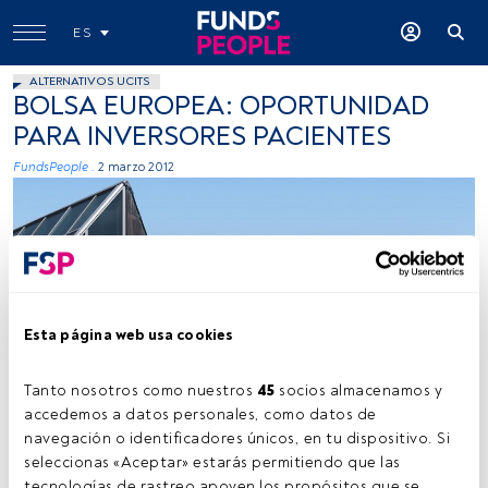
ES
ALTERNATIVOS UCITS
BOLSA EUROPEA: OPORTUNIDAD
PARA INVERSORES PACIENTES
FundsPeople .
2 marzo 2012
Esta página web usa cookies
Tanto nosotros como nuestros 
45
 socios almacenamos y 
accedemos a datos personales, como datos de 
navegación o identificadores únicos, en tu dispositivo. Si 
Tiempo lectura:
2 min.
seleccionas «Aceptar» estarás permitiendo que las 
tecnologías de rastreo apoyen los propósitos que se 