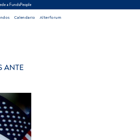
ede a FundsPeople
ondos
Calendario
Alterforum
S ANTE