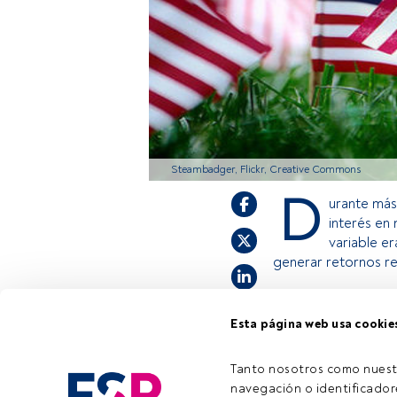
Steambadger, Flickr, Creative Commons
D
urante más 
interés en 
variable e
generar retornos re
Esta página web usa cookie
Este es un artícul
estás registrado, 
invitamos a regist
Tanto nosotros como nuest
navegación o identificadore