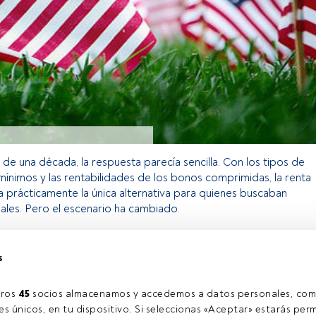
de una década, la respuesta parecía sencilla. Con los tipos de
mínimos y las rentabilidades de los bonos comprimidas, la renta
ra prácticamente la única alternativa para quienes buscaban
ales. Pero el escenario ha cambiado.
s
o exclusivo para los usuarios registrados de FundsPeople. Si ya
accede desde el botón Login. Si aún no tienes cuenta, te
rarte y disfrutar de todo el universo que ofrece FundsPeople.
ros 
45
 socios almacenamos y accedemos a datos personales, com
Accede a FundsPeople
s únicos, en tu dispositivo. Si seleccionas «Aceptar» estarás perm