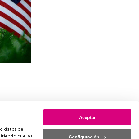
Aceptar
o datos de 
itiendo que las 
Configuración