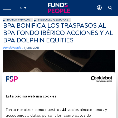
ES
BANCA PRIVADA
NEGOCIO GESTORAS
BPA BONIFICA LOS TRASPASOS AL
BPA FONDO IBÉRICO ACCIONES Y AL
BPA DOLPHIN EQUITIES
FundsPeople .
1 junio 2011
Esta página web usa cookies
Tanto nosotros como nuestros 
45
 socios almacenamos y 
accedemos a datos personales, como datos de 
Tiempo lectura:
1 min.