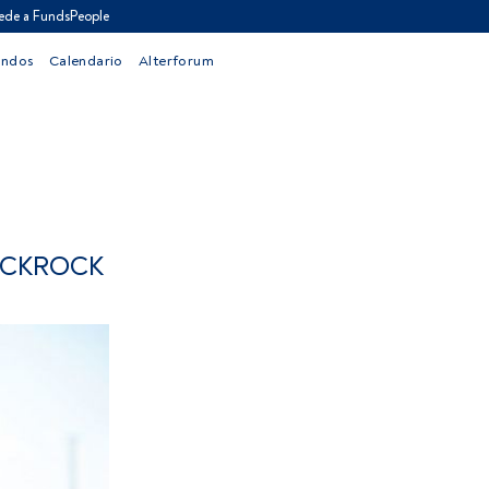
ede a FundsPeople
ondos
Calendario
Alterforum
ACKROCK