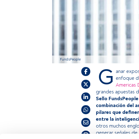
FundsPeople
G
anar expos
enfoque de
Americas D
grandes apuestas 
Sello FundsPeople
combinación del an
pilares que definen
entre la inteligenc
otros muchos englo
generar señales de 