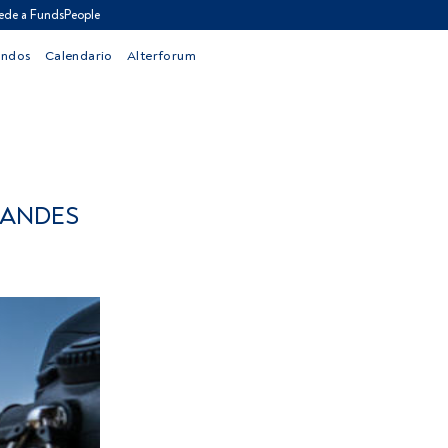
ede a FundsPeople
ondos
Calendario
Alterforum
RANDES