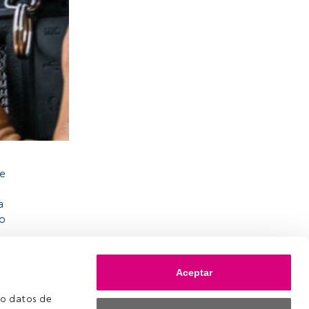
ue
a
ro
Aceptar
o datos de 