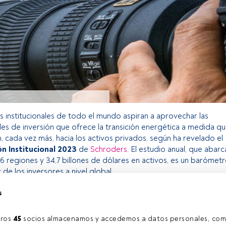
s institucionales de todo el mundo aspiran a aprovechar las
s de inversión que ofrece la transición energética a medida q
, cada vez más, hacia los activos privados, según ha revelado el
ón Institucional 2023
de
Schroders
. El estudio anual, que abarc
6 regiones y 34,7 billones de dólares en activos, es un barómet
 de los inversores a nivel global.
s
o exclusivo para los usuarios registrados de FundsPeople. Si ya
accede desde el botón Login. Si aún no tienes cuenta, te
ros 
45
 socios almacenamos y accedemos a datos personales, com