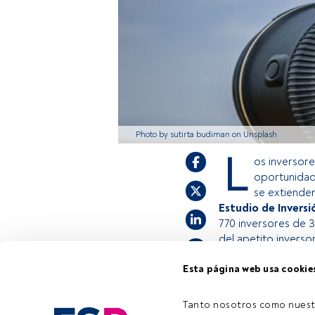
Photo by sutirta budiman on Unsplash
L
os inversore
oportunidade
se extienden
Estudio de Inversi
770 inversores de 3
del apetito inversor
Esta página web usa cookie
Este es un artícul
estás registrado, 
Tanto nosotros como nuest