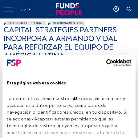
ES
NEGOCIO GESTORAS
NOMBRAMIENTOS
CAPITAL STRATEGIES PARTNERS
INCORPORA A ARMANDO VIDAL
PARA REFORZAR EL EQUIPO DE
AMÉRICA LATINA
FundsPeople .
16 enero 2012
Esta página web usa cookies
Tanto nosotros como nuestros 
45
 socios almacenamos y 
accedemos a datos personales, como datos de 
navegación o identificadores únicos, en tu dispositivo. Si 
seleccionas «Aceptar» estarás permitiendo que las 
FRANCISCA, Flickr, Creative Commons
tecnologías de rastreo apoyen los propósitos que se 
muestran en «nosotros y nuestros socios tratamos datos 