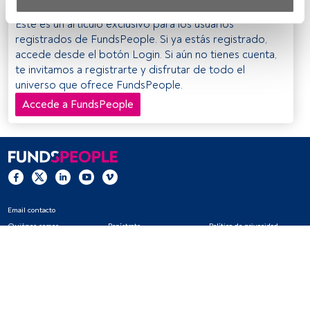
Tanto nosotros como nuestros asociados tratamos los 
Este es un artículo exclusivo para los usuarios
datos para proporcionar:
registrados de FundsPeople. Si ya estás registrado,
accede desde el botón Login. Si aún no tienes cuenta,
Utilizar datos de localización geográfica precisa. Analizar 
te invitamos a registrarte y disfrutar de todo el
activamente las características del dispositivo para su 
universo que ofrece FundsPeople.
identificación. Almacenar la información en un dispositivo 
y/o acceder a ella. 
Accede a FundsPeople
Lista de asociados (proveedores)
Email contacto
Quiénes somos
Regístrate
Política de privacidad
Cookies
Configuración de cookies
Aviso legal