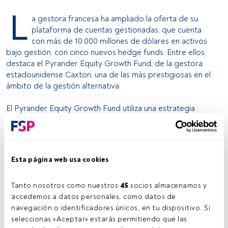
L
a gestora francesa ha ampliado la oferta de su
plataforma de cuentas gestionadas, que cuenta
con más de 10.000 millones de dólares en activos
bajo gestión, con cinco nuevos hedge funds. Entre ellos,
destaca el Pyrander Equity Growth Fund, de la gestora
estadounidense Caxton, una de las más prestigiosas en el
ámbito de la gestión alternativa.
El Pyrander Equity Growth Fund utiliza una estrategia
long/short, aunque con un enfoque netamente alcista y se
centra en compañías americanas de capitalización mediana
y grande. La rentabilidad anualizada de este producto
desde su lanzamiento en el año 2000 es del 7,35%, con una
Esta página web usa cookies
volatilidad del 6%, mientras que el S&P 500 tuvo una
pérdida anualizada del 2%, con una volatilidad del 16%, en
Tanto nosotros como nuestros 
45
 socios almacenamos y 
el mismo periodo.
accedemos a datos personales, como datos de 
navegación o identificadores únicos, en tu dispositivo. Si 
Es la primera vez que este fondo se encuentra a
seleccionas «Aceptar» estarás permitiendo que las 
disposición de los inversores a través de una plataforma